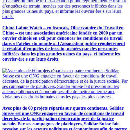
China Labor Watch – en français, Observatoire du Travail en
Chine – est une association américaine fondée en 2000 par un
ouvrier chinois en exil pour dénoncer les conditions de travail
dans « l’atelier du monde ». L’association publie régulièrement
le résultat d’enquêtes de terrain, menées par des personnes
infiltrées dans les plus grandes usines du pays, et informe les
ouvrier·ère·s sur leurs droits.
Avec plus de 60 projets répartis sur quatre continents, Solidar
Suisse est une ONG engagée en faveur de conditions de travail
décentes, de la participation démocratique et de la justice
sociale. Par ses campagnes de plaidoyers, Solidar Suisse fait
pression sur les acteurs politiques et économiques afin de mettre